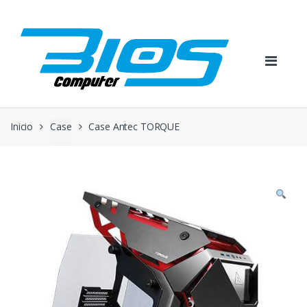
Skip
Skip
to
to
navigation
content
Inicio
Case
Case Antec TORQUE