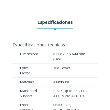
Especificaciones
Especificaciones técnicas
Dimensions
621 x 285 x 644 mm
(DWH)
Form
Mid Tower
Factor
Materials
Aluminum
Mainboard
E-ATX(Up to 12″x11″),
Support
ATX, Micro-ATX, ITX
Front
USB3.0 x 2,
Access &
MIC/AUDIO(HD),