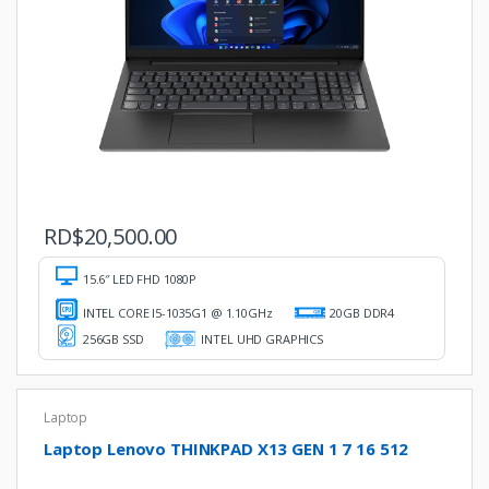
RD$
20,500.00
15.6″ LED FHD 1080P
INTEL CORE I5-1035G1 @ 1.10GHz
20GB DDR4
256GB SSD
INTEL UHD GRAPHICS
Laptop
Laptop Lenovo THINKPAD X13 GEN 1 7 16 512