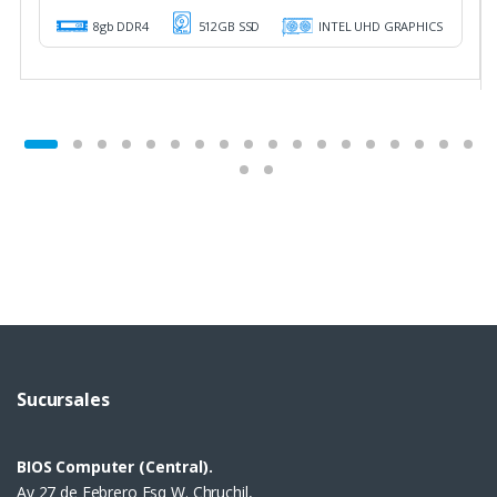
8gb DDR4
512GB SSD
INTEL UHD GRAPHICS
Sucursales
BIOS Computer (Central).
Av 27 de Febrero Esq W. Chruchil,