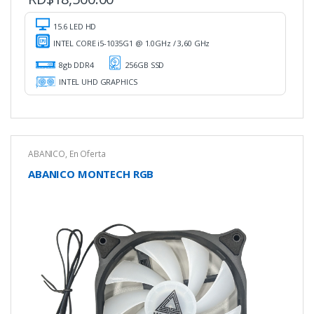
15.6 LED HD
INTEL CORE i5-1035G1 @ 1.0GHz / 3,60 GHz
8gb DDR4
256GB SSD
INTEL UHD GRAPHICS
ABANICO
,
En Oferta
ABANICO MONTECH RGB