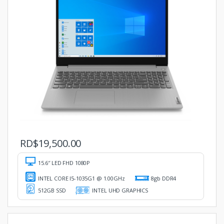
RD$
19,500.00
15.6″ LED FHD 1080P
INTEL CORE I5-1035G1 @ 1.00GHz
8gb DDR4
512GB SSD
INTEL UHD GRAPHICS