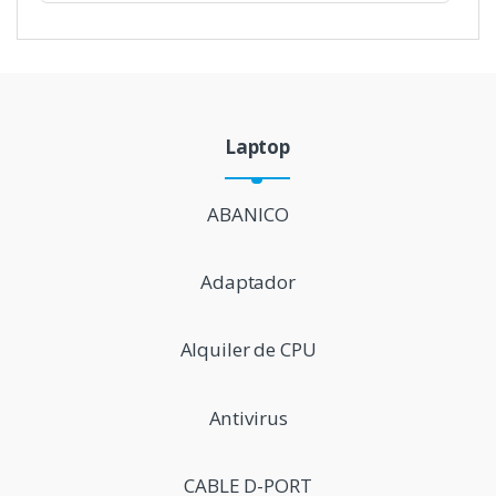
Laptop
P
r
ABANICO
o
Adaptador
d
u
Alquiler de CPU
c
t
Antivirus
s
CABLE D-PORT