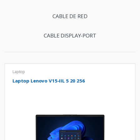
G
r
CABLE DE RED
i
CABLE DISPLAY-PORT
d
Laptop
Laptop Lenovo V15-IIL 5 20 256