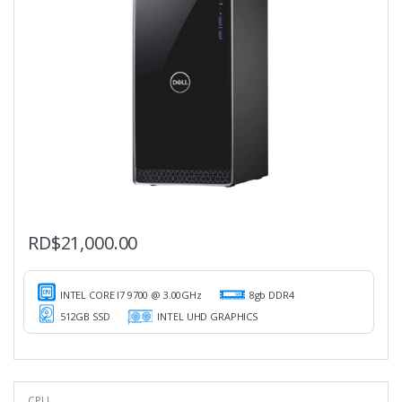
RD$
21,000.00
INTEL CORE I7 9700 @ 3.00GHz
8gb DDR4
512GB SSD
INTEL UHD GRAPHICS
CPU