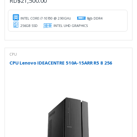
RD$
21,500.00
INTEL CORE i7-10700 @ 2.90GHz
8gb DDR4
256GB SSD
INTEL UHD GRAPHICS
CPU
CPU Lenovo IDEACENTRE 510A-15ARR R5 8 256