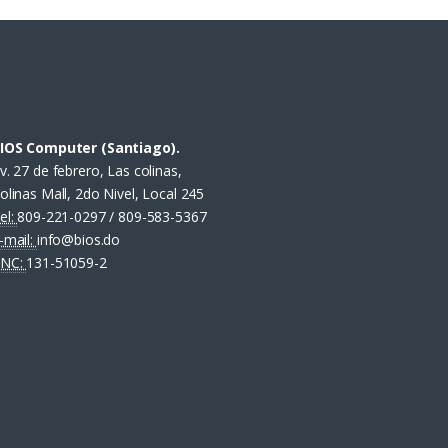
IOS Computer (Santiago).
v. 27 de febrero, Las colinas,
olinas Mall, 2do Nivel, Local 245
el:
809-221-0297 / 809-583-5367
-mail:
info@bios.do
NC:
131-51059-2