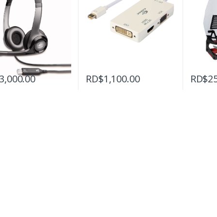
3,000.00
RD$
1,100.00
RD$
2