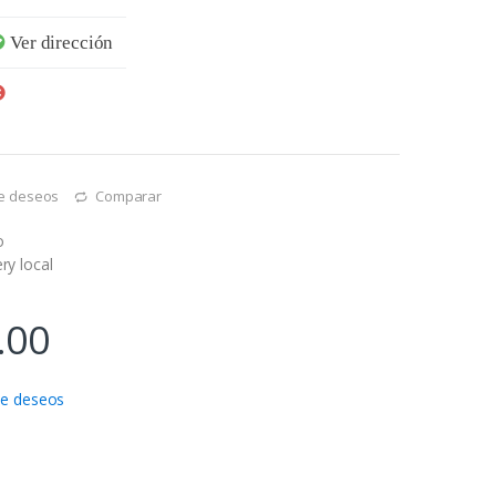
Ver dirección
 de deseos
Comparar
o
ry local
.00
 de deseos