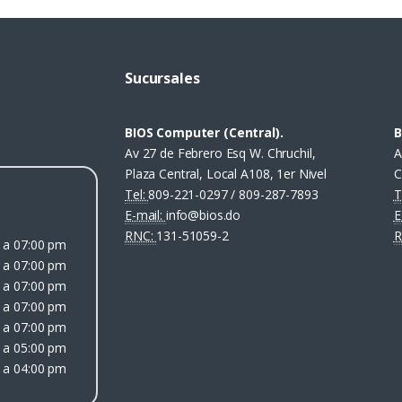
Sucursales
BIOS Computer (Central).
B
Av 27 de Febrero Esq W. Chruchil,
A
Plaza Central, Local A108, 1er Nivel
C
Tel:
809-221-0297 / 809-287-7893
T
E-mail:
info@bios.do
E
RNC:
131-51059-2
R
 a 07:00 pm
 a 07:00 pm
 a 07:00 pm
 a 07:00 pm
 a 07:00 pm
 a 05:00 pm
 a 04:00 pm