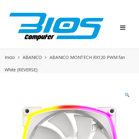
Skip
Skip
to
to
navigation
content
Inicio
ABANICO
ABANICO MONTECH RX120 PWM fan
White (REVERSE)