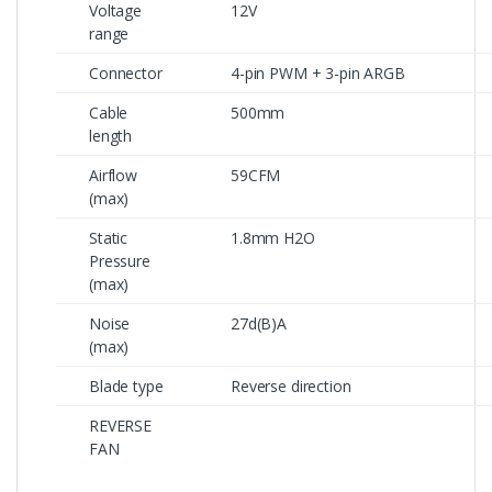
Voltage
12V
range
Connector
4-pin PWM + 3-pin ARGB
Cable
500mm
length
Airflow
59CFM
(max)
Static
1.8mm H2O
Pressure
(max)
Noise
27d(B)A
(max)
Blade type
Reverse direction
REVERSE
FAN