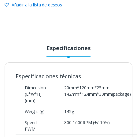
Añadir a la lista de deseos
Especificaciones
Especificaciones técnicas
Dimension
20mm*120mm*25mm
(L*W*H)
142mm*124mm*30mm(package)
(mm)
Weight (g)
145g
Speed
800-1600RPM (+/-10%)
PWM