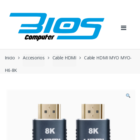
Skip
Skip
to
to
navigation
content
Inicio
Accesorios
Cable HDMI
Cable HDMI MYO MYO-
H6-8K