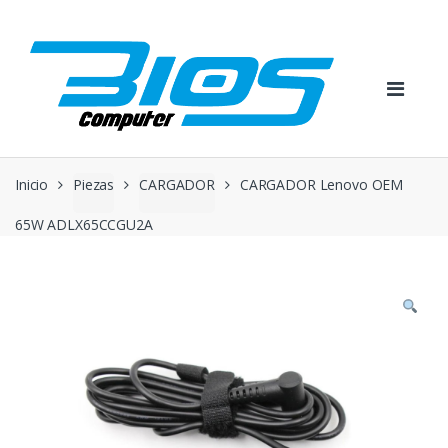
Skip
Skip
to
to
navigation
content
Inicio
Piezas
CARGADOR
CARGADOR Lenovo OEM
65W ADLX65CCGU2A