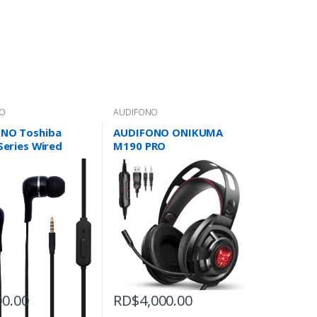
O
AUDIFONO
NO Toshiba
AUDIFONO ONIKUMA
Series Wired
M190 PRO
s
00.00
RD$
4,000.00