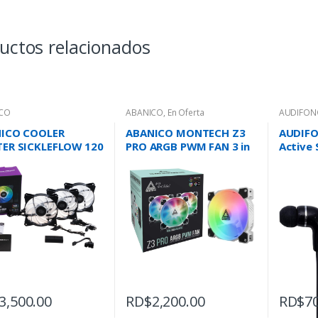
uctos relacionados
CO
ABANICO
,
En Oferta
AUDIFON
ICO COOLER
ABANICO MONTECH Z3
AUDIFO
ER SICKLEFLOW 120
PRO ARGB PWM FAN 3 in
Active 
3 IN 1
1
Earbud
3,500.00
RD$
2,200.00
RD$
7