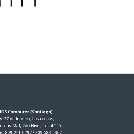
IOS Computer (Santiago).
v. 27 de febrero, Las colinas,
olinas Mall, 2do Nivel, Local 245
el:
809-221-0297 / 809-583-5367