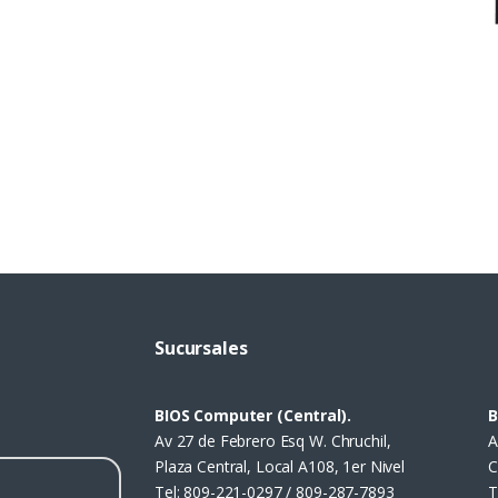
Sucursales
BIOS Computer (Central).
B
Av 27 de Febrero Esq W. Chruchil,
A
Plaza Central, Local A108, 1er Nivel
C
Tel:
809-221-0297 / 809-287-7893
T