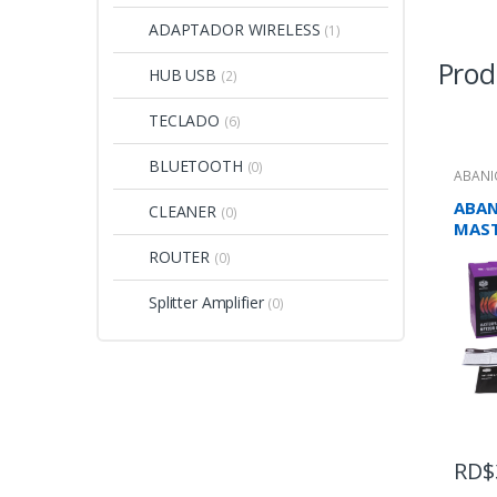
ADAPTADOR WIRELESS
(1)
Prod
HUB USB
(2)
TECLADO
(6)
BLUETOOTH
(0)
ABANI
ABAN
CLEANER
(0)
MAST
ARGB 
ROUTER
(0)
Splitter Amplifier
(0)
RD$