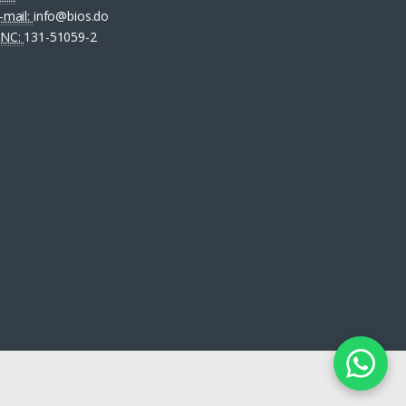
-mail:
info@bios.do
NC:
131-51059-2