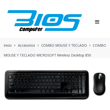
Skip
Skip
to
to
navigation
content
Inicio
Accesorios
COMBO MOUSE Y TECLADO
COMBO
MOUSE Y TECLADO MICROSOFT Wireless Desktop 850