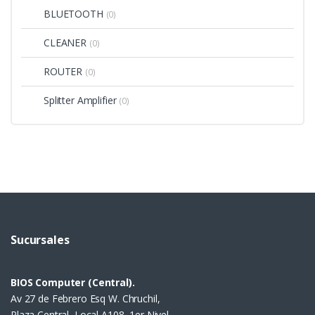
BLUETOOTH
(0)
CLEANER
(0)
ROUTER
(0)
Splitter Amplifier
(0)
Sucursales
BIOS Computer (Central).
Av 27 de Febrero Esq W. Chruchil,
Plaza Central, Local A108, 1er Nivel