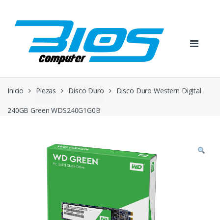
Skip
Skip
to
to
navigation
content
Inicio
Piezas
Disco Duro
Disco Duro Western Digital
240GB Green WDS240G1G0B