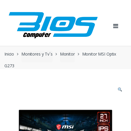
Skip
Skip
to
to
navigation
content
Inicio
Monitores y Tv´s
Monitor
Monitor MSI Optix
G273