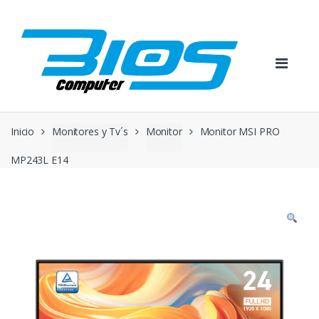
Skip
Skip
to
to
navigation
content
Inicio
Monitores y Tv´s
Monitor
Monitor MSI PRO
MP243L E14