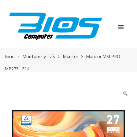
Skip
Skip
to
to
navigation
content
Inicio
Monitores y Tv´s
Monitor
Monitor MSI PRO
MP273L E14