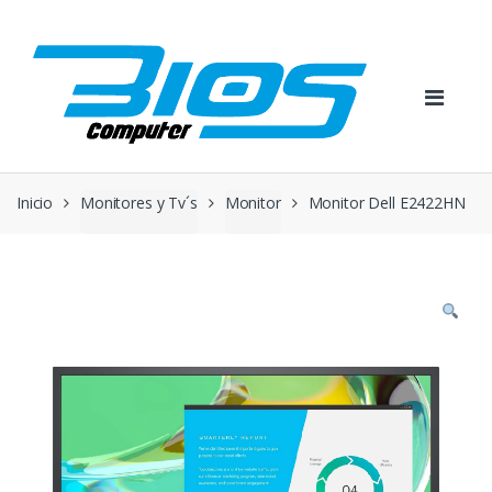
Skip
Skip
to
to
navigation
content
Inicio
Monitores y Tv´s
Monitor
Monitor Dell E2422HN