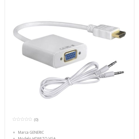
(0)
0
o
Marca GENERIC
u
t
Modelo HDMI TO VGA