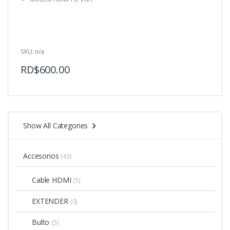
o
f
5
SKU: n/a
RD$
600.00
Show All Categories
Accesorios
(43)
Cable HDMI
(5)
EXTENDER
(0)
Bulto
(5)