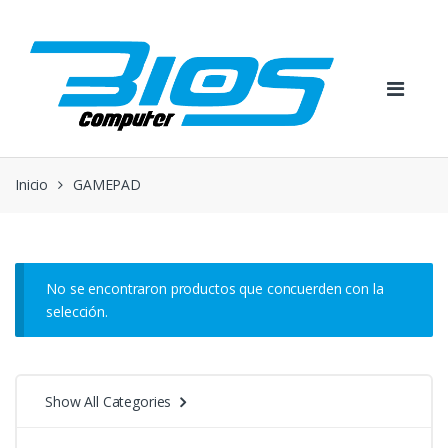
Skip
Skip
to
to
navigation
content
Inicio
GAMEPAD
No se encontraron productos que concuerden con la
selección.
Show All Categories