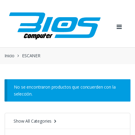
Skip
Skip
to
to
navigation
content
Inicio
ESCANER
No se encontraron productos que concuerden con la
selección.
Show All Categories