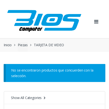
Skip
Skip
to
to
navigation
content
Inicio
Piezas
TARJETA DE VIDEO
No se encontraron productos que concuerden con la
selección.
Show All Categories