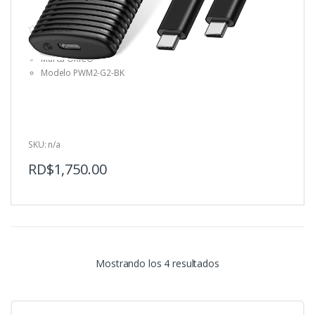
(0)
0
o
Marca ORICO
u
t
Modelo PWM2-G2-BK
o
f
5
SKU: n/a
RD$
1,750.00
Mostrando los 4 resultados