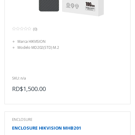
(0)
0
o
Marca HIKVISION
u
t
Modelo MD202(STD) M.2
o
f
5
SKU: n/a
RD$
1,500.00
ENCLOSURE
ENCLOSURE HIKVISION MHB201