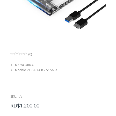
(0)
0
o
Marca ORICO
u
t
Modelo 2139U3-CR 2.5″ SATA
o
f
5
SKU: n/a
RD$
1,200.00