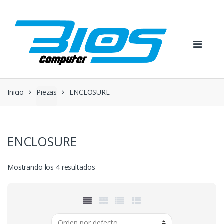
Skip
Skip
to
to
navigation
content
Inicio
Piezas
ENCLOSURE
ENCLOSURE
Mostrando los 4 resultados