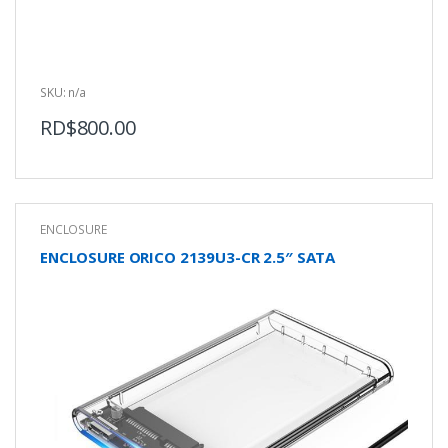
f
5
SKU: n/a
RD$
800.00
ENCLOSURE
ENCLOSURE ORICO 2139U3-CR 2.5″ SATA