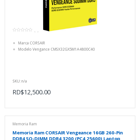
(0)
0
o
Marca CORSAIR
u
t
Modelo Vengance CMSX32GX5M1A4800C40
o
f
5
SKU: n/a
RD$
12,500.00
Memoria Ram
Memoria Ram CORSAIR Vengeance 16GB 260-Pin
DDR4 SO-DIMM DDR4 3200 (PC4 25600) Laptop