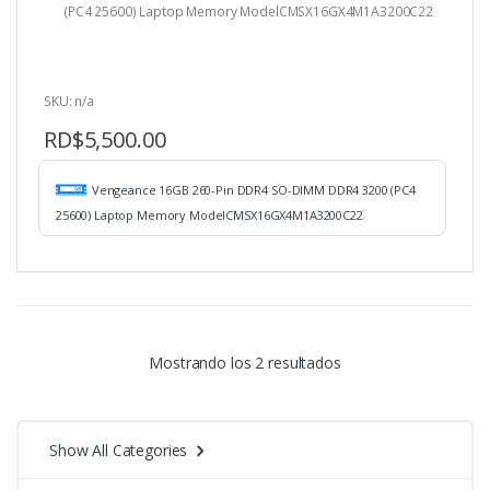
f
(PC4 25600) Laptop Memory ModelCMSX16GX4M1A3200C22
5
SKU: n/a
RD$
5,500.00
Vengeance 16GB 260-Pin DDR4 SO-DIMM DDR4 3200 (PC4
25600) Laptop Memory ModelCMSX16GX4M1A3200C22
Mostrando los 2 resultados
Show All Categories