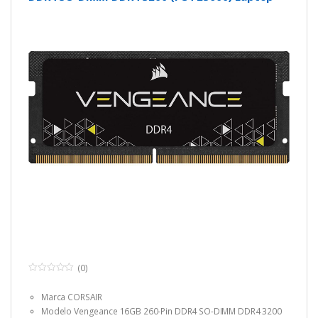
Memory ModelCMSX16GX4M1A3200C22
(0)
0
o
Marca CORSAIR
u
t
Modelo Vengeance 16GB 260-Pin DDR4 SO-DIMM DDR4 3200
o