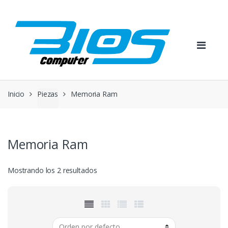
Skip
Skip
to
to
navigation
content
Inicio
Piezas
Memoria Ram
Memoria Ram
Mostrando los 2 resultados