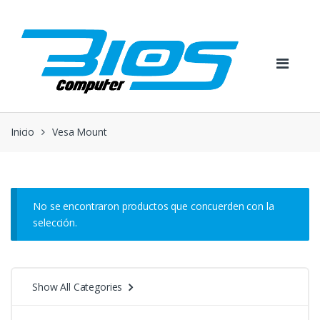
Skip
Skip
to
to
navigation
content
Inicio
Vesa Mount
No se encontraron productos que concuerden con la
selección.
Show All Categories