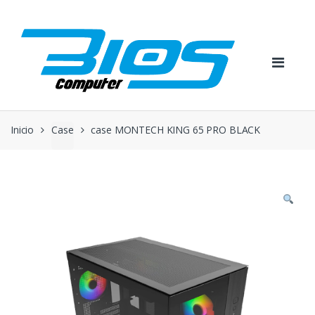
Skip
Skip
to
to
navigation
content
Inicio
Case
case MONTECH KING 65 PRO BLACK