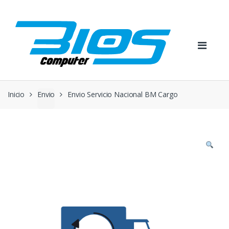
Skip
Skip
to
to
navigation
content
Inicio
Envio
Envio Servicio Nacional BM Cargo