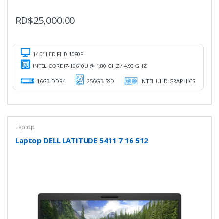
RD$
25,000.00
14.0″ LED FHD 1080P
INTEL CORE I7-10610U @ 1.80 GHZ / 4.90 GHZ
16GB DDR4
256GB SSD
INTEL UHD GRAPHICS
Laptop
Laptop DELL LATITUDE 5411 7 16 512