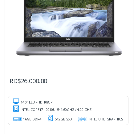
RD$
26,000.00
14.0″ LED FHD 1080P
INTEL CORE i7-10210U @ 1.60GHZ / 4.20 GHZ
16GB DDR4
512GB SSD
INTEL UHD GRAPHICS