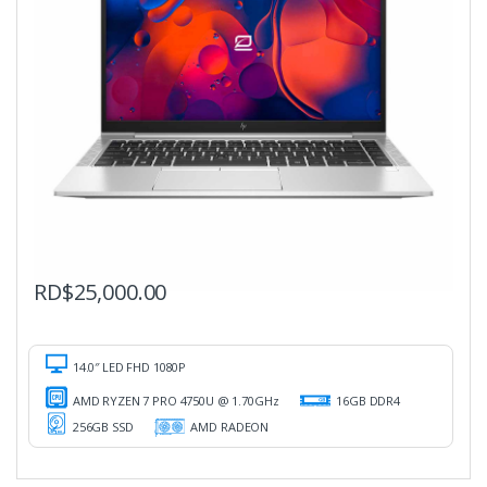
RD$
25,000.00
14.0″ LED FHD 1080P
AMD RYZEN 7 PRO 4750U @ 1.70GHz
16GB DDR4
256GB SSD
AMD RADEON