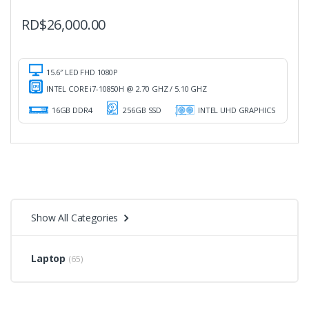
RD$
26,000.00
15.6″ LED FHD 1080P
INTEL CORE i7-10850H @ 2.70 GHZ / 5.10 GHZ
16GB DDR4
256GB SSD
INTEL UHD GRAPHICS
Show All Categories
Laptop
(65)