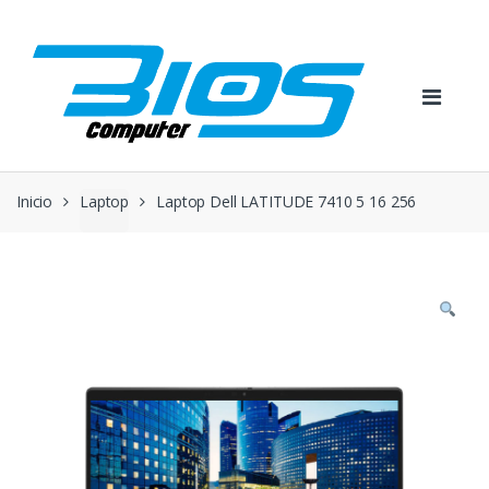
Skip
Skip
to
to
navigation
content
Inicio
Laptop
Laptop Dell LATITUDE 7410 5 16 256