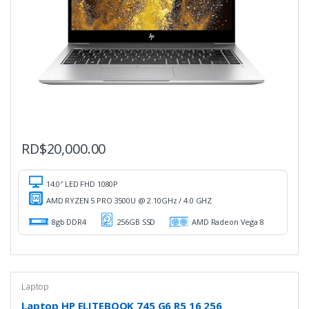
RD$
20,000.00
14.0″ LED FHD 1080P
AMD RYZEN 5 PRO 3500U @ 2.10GHz / 4.0 GHZ
8gb DDR4
256GB SSD
AMD Radeon Vega 8
Laptop
Laptop HP ELITEBOOK 745 G6 R5 16 256