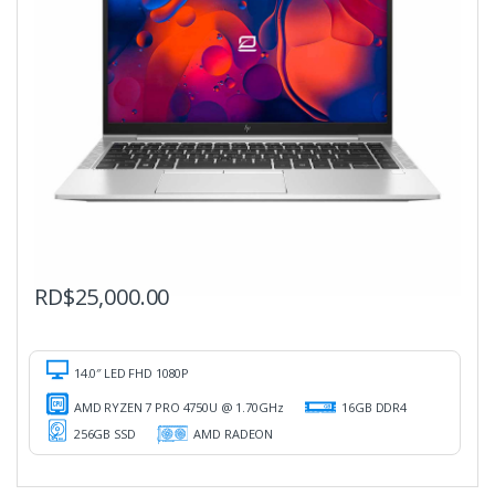
RD$
25,000.00
14.0″ LED FHD 1080P
AMD RYZEN 7 PRO 4750U @ 1.70GHz
16GB DDR4
256GB SSD
AMD RADEON