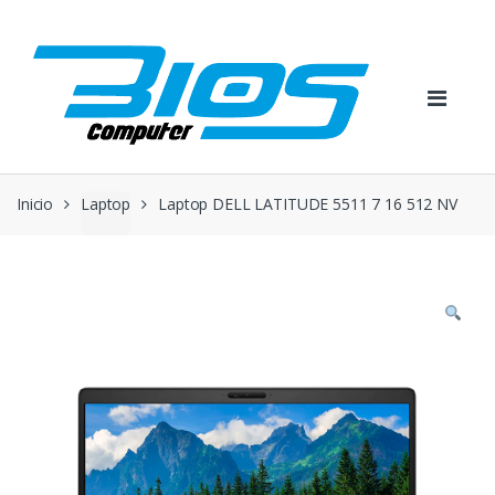
Skip
Skip
to
to
navigation
content
Inicio
Laptop
Laptop DELL LATITUDE 5511 7 16 512 NV