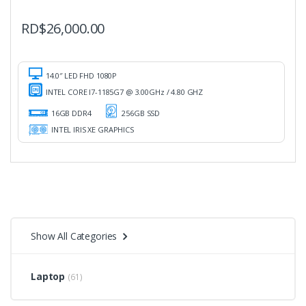
RD$
26,000.00
14.0″ LED FHD 1080P
INTEL CORE I7-1185G7 @ 3.00GHz / 4.80 GHZ
16GB DDR4
256GB SSD
INTEL IRIS XE GRAPHICS
Show All Categories
Laptop
(61)